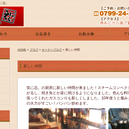
笑に志。
HOME
»
ブログ
»
オーナーブログ
» 新しい仲間
新しい仲間
笑に志。の厨房に新しい仲間が来ました！スチームコンベク
がるし、焼き魚とか楽に焼けるようになりました。色んな料
張ってくれたガスコンロも新しくしました。10年使うと傷みま
の火力がすごい！バンバン炒めます。