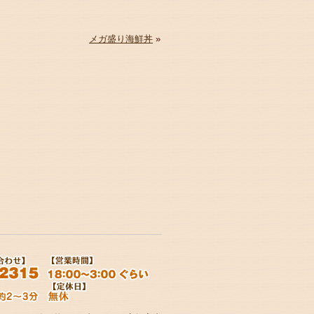
メガ盛り海鮮丼
»