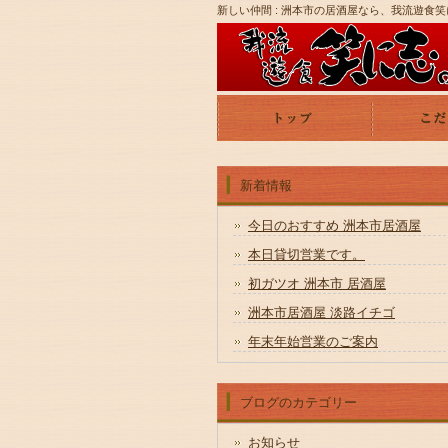
新しい仲間 : 洲本市の居酒屋なら、我流遊食
新着情報
今日のおすすめ 洲本市居酒屋
本日貸切営業です。
初ガツオ 洲本市 居酒屋
洲本市居酒屋 淡路イチゴ
年末年始営業のご案内
ブログのカテゴリー
お知らせ