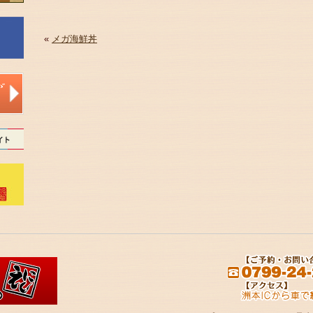
«
メガ海鮮丼
。