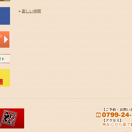
«
新しい仲間
。