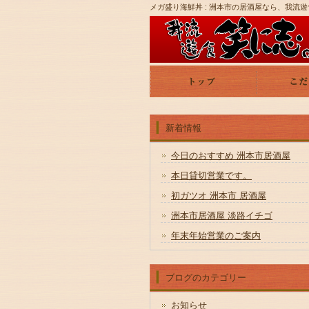
メガ盛り海鮮丼 : 洲本市の居酒屋なら、我流
新着情報
今日のおすすめ 洲本市居酒屋
本日貸切営業です。
初ガツオ 洲本市 居酒屋
洲本市居酒屋 淡路イチゴ
年末年始営業のご案内
ブログのカテゴリー
お知らせ