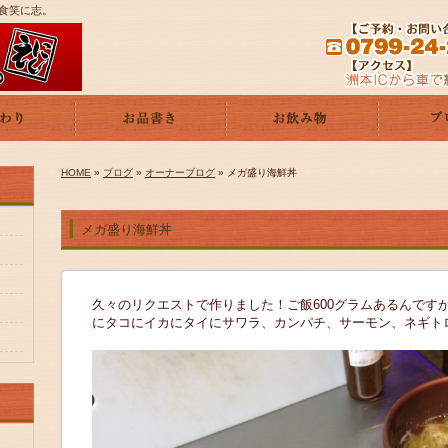
遊食笑に志。
HOME
»
ブログ
»
オーナーブログ
» メガ盛り海鮮丼
メガ盛り海鮮丼
久々のリクエストで作りました！ご飯600グラムあるんですが余
にタコにイカにタイにサワラ、カンパチ、サーモン、ネギト