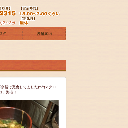
裕で完食してました(^-^)マグロ
ロ、海老！