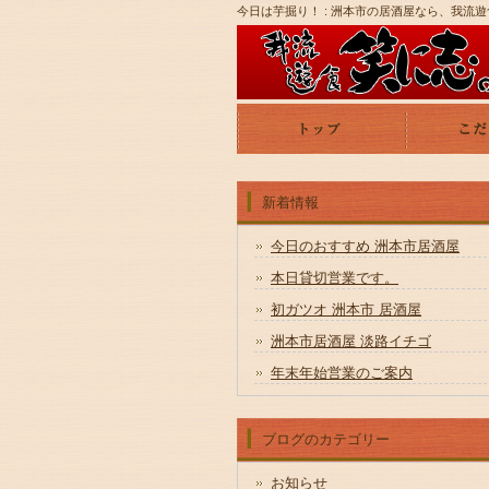
今日は芋掘り！ : 洲本市の居酒屋なら、我流
新着情報
今日のおすすめ 洲本市居酒屋
本日貸切営業です。
初ガツオ 洲本市 居酒屋
洲本市居酒屋 淡路イチゴ
年末年始営業のご案内
ブログのカテゴリー
お知らせ