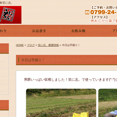
遊食笑に志。
HOME
»
ブログ
»
笑に志。農園情報
» 今日は芋掘り！
今日は芋掘り！
男爵いっぱい収穫しました！笑に志。で使っていきます(^.^)しか