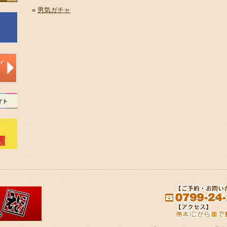
«
男気ガチャ
。