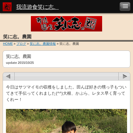
我流遊食笑に志。
笑に志。農園
HOME
»
ブログ
»
笑に志。農園情報
» 笑に志。農園
笑に志。農園
update 2015/10/25
今日はサツマイモの収穫をしました。田んぼ好きの甥っ子もつい
てきて手伝ってくれました(^^)大根、かぶら、レタス早く育って
くれー！